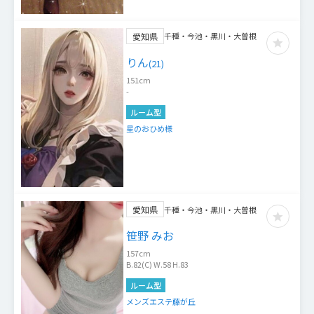
愛知県
千種・今池・黒川・大曽根
りん
(
21
)
151
cm
-
ルーム型
星のおひめ様
愛知県
千種・今池・黒川・大曽根
笹野 みお
157
cm
B.82(C) W.58 H.83
ルーム型
メンズエステ藤が丘