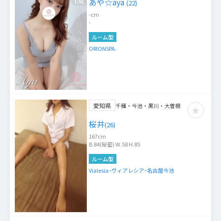
あや☆aya
(
22
)
-
cm
-
ルーム型
ORIONSPA.
愛知県
千種・今池・黒川・大曽根
桜井
(
26
)
167
cm
B.84(秘密) W.58 H.85
ルーム型
Vialesia~ヴィアレシア~名古屋今池