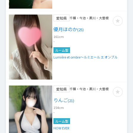
愛知県
千種・今池・黒川・大曽根
優月ほのか
(
25
)
161
cm
-
ルーム型
Lumière et ombre～ルミエール エ オンブル
愛知県
千種・今池・黒川・大曽根
りんご
(
21
)
154
cm
-
ルーム型
HOW EVER