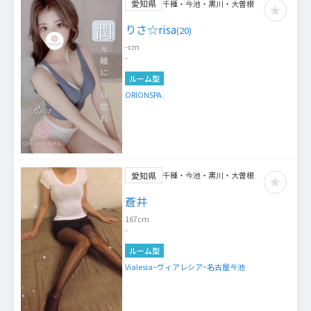
愛知県
千種・今池・黒川・大曽根
りさ☆risa
(
20
)
-
cm
-
ルーム型
ORIONSPA.
愛知県
千種・今池・黒川・大曽根
蒼井
167
cm
-
ルーム型
Vialesia~ヴィアレシア~名古屋今池