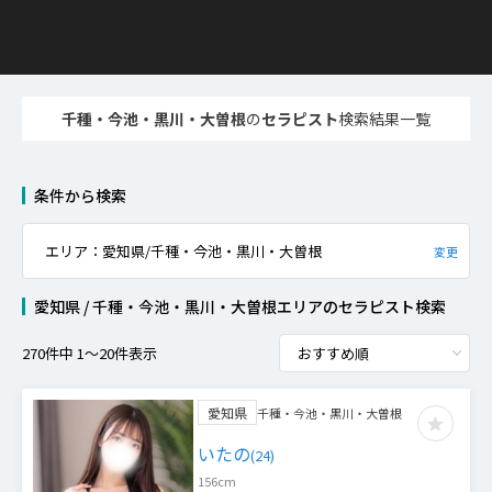
千種・今池・黒川・大曽根
の
セラピスト
検索結果一覧
条件から検索
エリア：愛知県/千種・今池・黒川・大曽根
変更
愛知県 / 千種・今池・黒川・大曽根エリア
の
セラピスト検索
270
件中
1
〜
20
件表示
愛知県
千種・今池・黒川・大曽根
いたの
(
24
)
156
cm