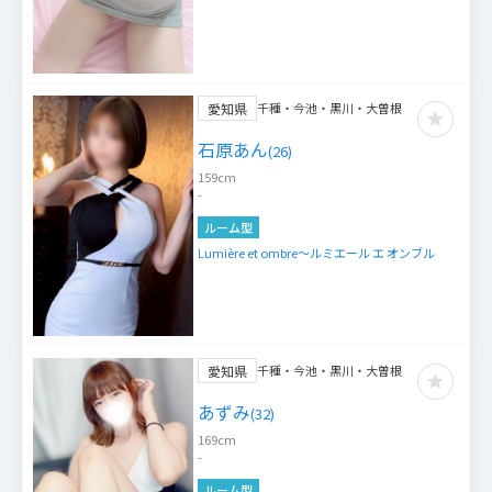
愛知県
千種・今池・黒川・大曽根
石原あん
(
26
)
159
cm
-
ルーム型
Lumière et ombre～ルミエール エ オンブル
愛知県
千種・今池・黒川・大曽根
あずみ
(
32
)
169
cm
-
ルーム型