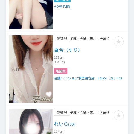
HOW EVER
愛知県
千種・今池・黒川・大曽根
百合（ゆり）
158
cm
B.83(C)
店舗型
店舗/マンション個室複合店 Felice（ﾌｪﾘｰﾁｪ)
愛知県
千種・今池・黒川・大曽根
れいら
(
20
)
157
cm