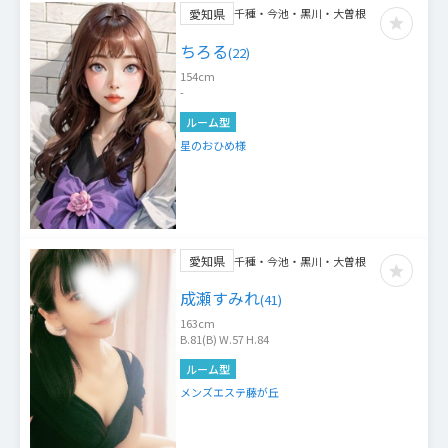
愛知県
千種・今池・黒川・大曽根
ちろる
(
22
)
154
cm
-
ルーム型
星のおひめ様
愛知県
千種・今池・黒川・大曽根
成瀬すみれ
(
41
)
163
cm
B.81(B) W.57 H.84
ルーム型
メンズエステ藤が丘