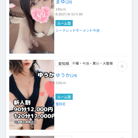
まゆ
(
20
)
146
cm
B.83(F) W.51 H.80
ルーム型
シークレットモーメント今池
愛知県
千種・今池・黒川・大曽根
ゆうか
(
24
)
150
cm
-
ルーム型
雪月花