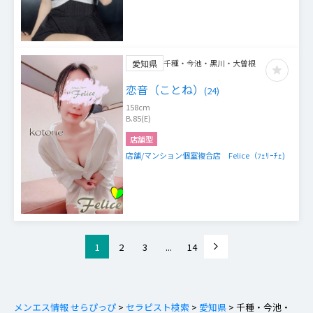
愛知県
千種・今池・黒川・大曽根
恋音（ことね）
(
24
)
158
cm
B.85(E)
店舗型
店舗/マンション個室複合店 Felice（ﾌｪﾘｰﾁｪ)
1
2
3
...
14
メンエス情報 せらぴっぴ
>
セラピスト検索
>
愛知県
>
千種・今池・