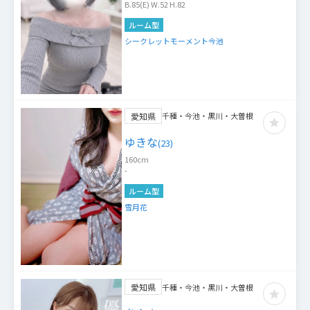
B.85(E) W.52 H.82
ルーム型
シークレットモーメント今池
愛知県
千種・今池・黒川・大曽根
ゆきな
(
23
)
160
cm
-
ルーム型
雪月花
愛知県
千種・今池・黒川・大曽根