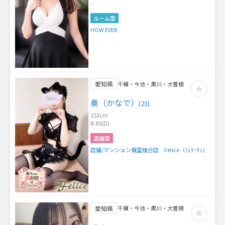
-
ルーム型
HOW EVER
愛知県
千種・今池・黒川・大曽根
奏（かなで）
(
23
)
153
cm
B.85(D)
店舗型
店舗/マンション個室複合店 Felice（ﾌｪﾘｰﾁｪ)
愛知県
千種・今池・黒川・大曽根