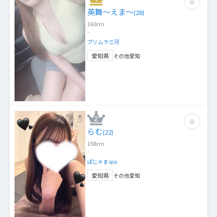
英舞～えま～
(
28
)
160
cm
-
プリムラ三河
愛知県
その他愛知
らむ
(
22
)
158
cm
-
ぱじゃまspa
愛知県
その他愛知