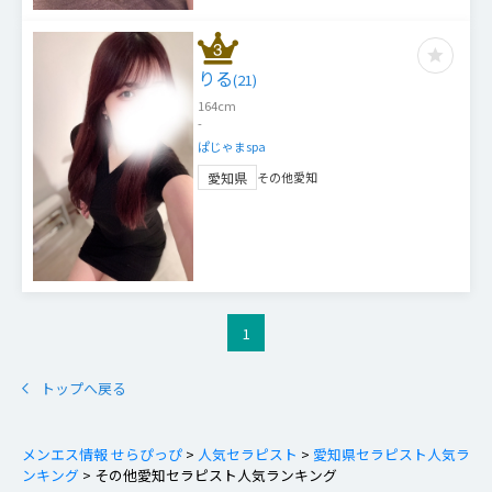
りる
(
21
)
164
cm
-
ぱじゃまspa
愛知県
その他愛知
1
トップへ戻る
メンエス情報 せらぴっぴ
>
人気セラピスト
>
愛知県セラピスト人気ラ
ンキング
>
その他愛知セラピスト人気ランキング