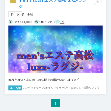
ジ-
香川県
香川全域
90分 / 14,000円
6:00～29:30
0
件
疲れた身体と心に癒しの空間をお届けいたします✩.*˚
リンパマッサージ/オイルマッサージ/もみほぐし/指圧/リフレクソ
ルーム型
ロジー
1