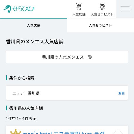
人気店舗
人気セラピスト
人気セラピスト
人気店舗
香川県のメンエス人気店舗
香川県
の人気
メンエス
一覧
条件から検索
エリア：香川県
変更
香川県
の
人気店舗
1
件中
1
〜
1
件表示
men's total エステ高松 luxz-ラグ