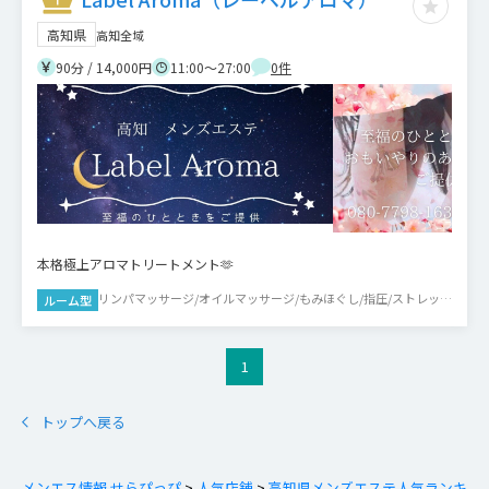
高知県
高知全域
90分 / 14,000円
11:00～27:00
0
件
本格極上アロマトリートメント🫶
リンパマッサージ/オイルマッサージ/もみほぐし/指圧/ストレッ
ルーム型
チ/ロミロミ
1
トップへ戻る
メンエス情報 せらぴっぴ
>
人気店舗
>
高知県メンズエステ人気ランキ