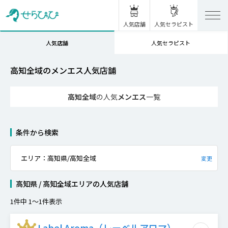
人気店舗
人気セラピスト
人気セラピスト
人気店舗
高知全域のメンエス人気店舗
高知全域
の人気
メンエス
一覧
条件から検索
エリア：高知県/高知全域
変更
高知県 / 高知全域エリア
の
人気店舗
1
件中
1
〜
1
件表示
Label Aroma（レーベルアロマ）