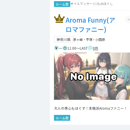
オイルマッサージ/もみほぐし
ルーム型
Aroma Funny(ア
ロマファニー)
神奈川県
茅ヶ崎・平塚・小田原
ー
11:00～LAST
0
件
大人の男心もほぐす！本格派Aromaファニー！
ルーム型