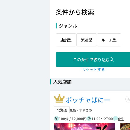
条件から検索
ジャンル
店舗型
派遣型
ルーム型
この条件で絞り込む
リセットする
人気店鋪
ポッチャばにー
北海道
札幌・すすきの
100分 / 12,000円
11:00～27:00
0
件