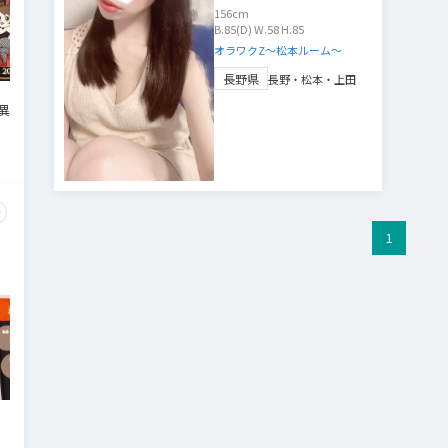
156
cm
B.85(D) W.58 H.85
オラワクZ～松本ルーム～
長野県
長野・松本・上田
異
1