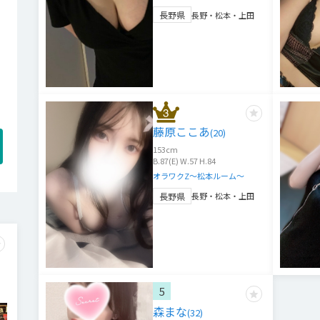
長野県
長野・松本・上田
藤原ここあ
(
20
)
153
cm
B.87(E) W.57 H.84
オラワクZ～松本ルーム～
長野県
長野・松本・上田
5
森まな
(
32
)