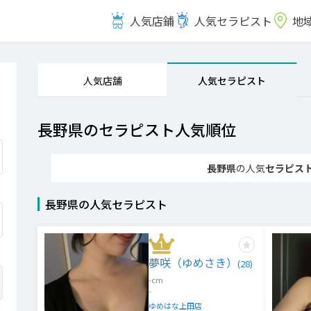
人気店鋪
人気セラピスト
地
人気店舗
人気セラピスト
長野県のセラピスト人気順位
長野県
の人気
セラピス
長野県
の
人気セラピスト
夢咲（ゆめさき）
(
28
)
-
cm
-
ゆめはな上田店