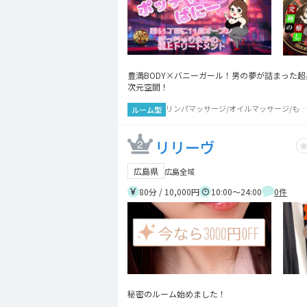
豊満BODY×バニーガール！男の夢が詰まった超
次元空間！
リンパマッサージ/オイルマッサージ/もみ
ルーム型
ほぐし/指圧
リリーヴ
広島県
広島全域
80分 / 10,000円
10:00～24:00
0
件
秘密のルーム始めました！