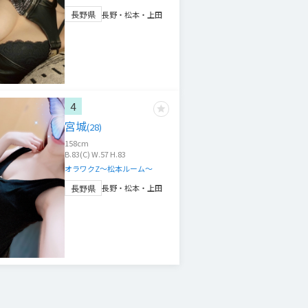
長野県
長野・松本・上田
4
宮城
(
28
)
158
cm
B.83(C) W.57 H.83
オラワクZ～松本ルーム～
長野県
長野・松本・上田