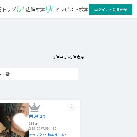
域トップ
店鋪検索
セラピスト検索
ログイン / 会員登録
5
件中
1
〜
5
件表示
ト
一覧
榮倉
(
27
)
156
cm
B.86(D) W.58 H.85
オラワクZ～松本ルーム～