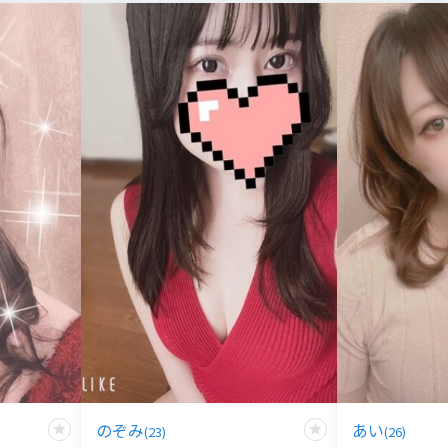
のぞみ
あい
(
23
)
(
26
)