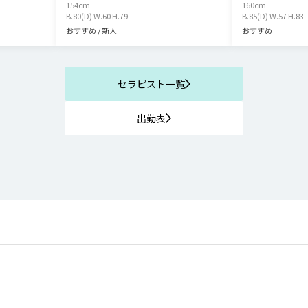
154
cm
160
cm
B.80(D) W.60 H.79
B.85(D) W.57 H.83
おすすめ / 新人
おすすめ
セラピスト一覧
出勤表