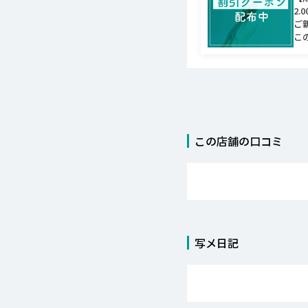
2.
ご
こ
この店舗の口コミ
写メ日記