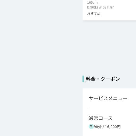
165
cm
B.90(E) W.58 H.87
おすすめ
料金・クーポン
サービスメニュー
通常コース
90
分 /
16,000
円