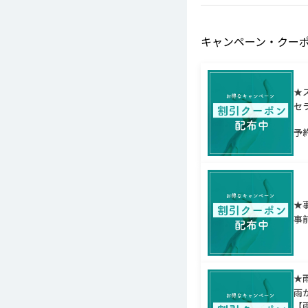
キャンペーン・クー
★
セ
予
★事
事
★雨
雨
【