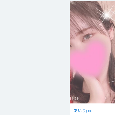
あいり
(
30
)