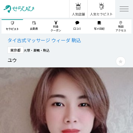
人気店舗
人気セラピスト
料金
地図
出勤表
口コミ
写メ日記
セラピスト
クーポン
アクセス
タイ古式マッサージ ウィーダ 駒込
東京都
大塚・巣鴨・駒込
ユウ