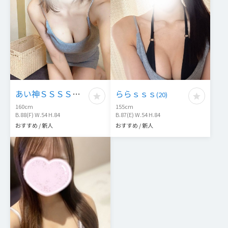
あい神ＳＳＳＳＳ
ららｓｓｓ
(
20
)
(
20
)
160
cm
155
cm
B.88(F) W.54 H.84
B.87(E) W.54 H.84
おすすめ / 新人
おすすめ / 新人