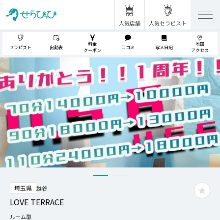
人気店舗
人気セラピスト
料金
地図
セラピスト
出勤表
口コミ
写メ日記
クーポン
アクセス
埼玉県
越谷
LOVE TERRACE
ルーム型