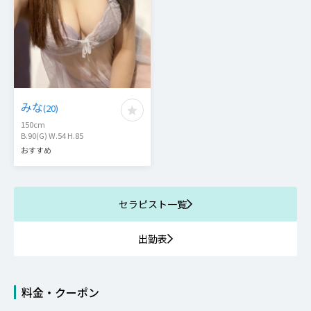
みな
(
20
)
150
cm
B.90(G) W.54 H.85
おすすめ
セラピスト一覧
出勤表
料金・クーポン