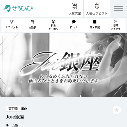
人気店舗
人気セラピスト
料金
地図
セラピスト
出勤表
口コミ
写メ日記
クーポン
アクセス
東京都
銀座
Joie銀座
ルーム型