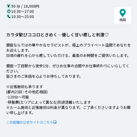
90 分 / 18,000円
10:30～27:00
10:30～25:00
地図
カラダ歓びココロときめく…優しく甘い癒しと刺激♡
銀座ならではの華やかなセラピストが、極上のプライベート空間であなたを
お迎えします。
日頃の疲れを心から癒していただける、最高のお時間をご提供いたします。
銀座一丁目駅から徒歩1分、ぜひお仕事の合間やお仕事終わりにいらしてく
ださい。
皆さまのご来店を心よりお待ちしております。
※出張施術も承ります
(都内23区･その他応相談)
･120分〜可能
･移動費(エリアによって異なる)別途頂戴いたします
※ルーム施術と出張施術は料金が異なります。ご了承くださいますようお願
い申し上げます。
この店鋪の公式サイトはこちら