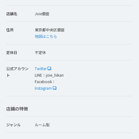
店舗名
Joie銀座
住所
東京都中央区銀座
地図はこちら
定休日
不定休
公式アカウン
Twitter
ト
LINE：
joie_hikari
Facebook：
Instagram
店鋪の特徴
ジャンル
ルーム型