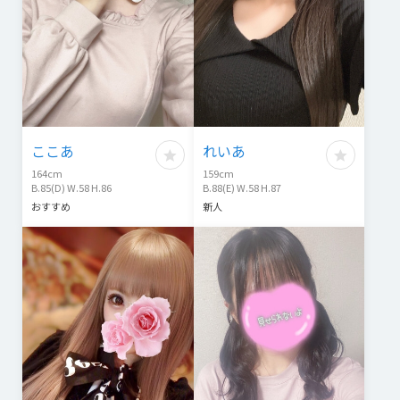
ここあ
れいあ
164
cm
159
cm
B.85(D) W.58 H.86
B.88(E) W.58 H.87
おすすめ
新人