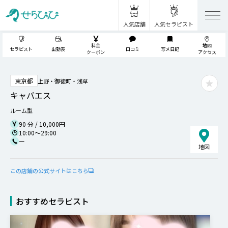
人気店舗
人気セラピスト
料金
地図
セラピスト
出勤表
口コミ
写メ日記
クーポン
アクセス
東京都
上野・御徒町・浅草
キャバエス
ルーム型
90 分 / 10,000円
10:00～29:00
ー
地図
この店鋪の公式サイトはこちら
おすすめセラピスト