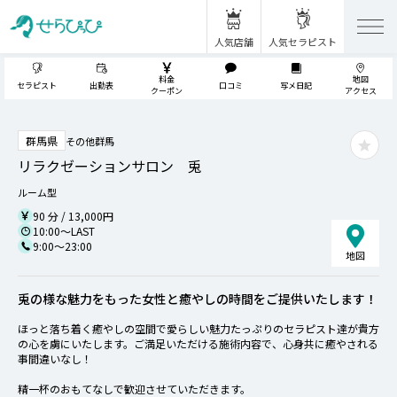
人気店舗
人気セラピスト
料金
地図
セラピスト
出勤表
口コミ
写メ日記
クーポン
アクセス
群馬県
その他群馬
リラクゼーションサロン 兎
ルーム型
90 分 / 13,000円
10:00～LAST
9:00～23:00
地図
兎の様な魅力をもった女性と癒やしの時間をご提供いたします！
ほっと落ち着く癒やしの空間で愛らしい魅力たっぷりのセラピスト達が貴方
の心を虜にいたします。ご満足いただける施術内容で、心身共に癒やされる
事間違いなし！
精一杯のおもてなしで歓迎させていただきます。