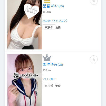
星宮 めい
(
25
)
161
cm
-
Action（アクション）
東京都
池袋
国仲ゆみ
(
25
)
156
cm
-
アロマニア
東京都
池袋