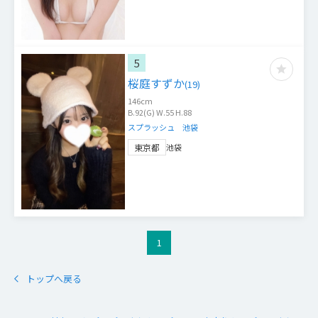
5
桜庭すずか
(
19
)
146
cm
B.92(G) W.55 H.88
スプラッシュ 池袋
東京都
池袋
1
トップへ戻る