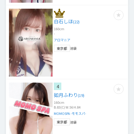
白石しほ
(
22
)
160
cm
-
アロマニア
東京都
池袋
4
如月ふわり
(
19
)
160
cm
B.83(C) W.56 H.84
MOMOSPA -モモスパ-
東京都
池袋