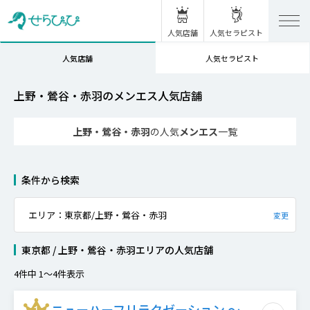
人気店舗
人気セラピスト
人気セラピスト
人気店舗
上野・鶯谷・赤羽のメンエス人気店舗
上野・鶯谷・赤羽
の人気
メンエス
一覧
条件から検索
エリア：東京都/上野・鶯谷・赤羽
変更
東京都 / 上野・鶯谷・赤羽エリア
の
人気店舗
4
件中
1
〜
4
件表示
ニューハーフリラクゼーション ～