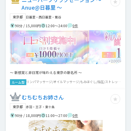
Anue@日暮里 ～
東京都
日暮里・西日暮里・鶯谷
90分 / 15,000円
12:00～24:00
0
件
～ 新感覚と非日常が味わえる東京の新名所 ～
リンパマッサージ/オイルマッサージ/もみほぐし/指圧/ストレッ
ルーム型
チ/脱毛
むちむちお姉さん
東京都
赤羽・王子・東十条
90分 / 18,000円
11:00～27:00
0
件