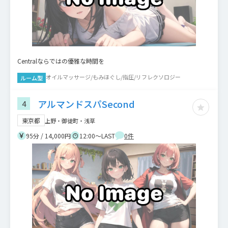
Centralならではの優雅な時間を
オイルマッサージ/もみほぐし/指圧/リフレクソロジー
ルーム型
アルマンドスパSecond
4
東京都
上野・御徒町・浅草
95分 / 14,000円
12:00～LAST
0
件